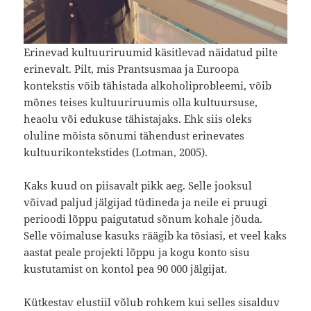
Erinevad kultuuriruumid käsitlevad näidatud pilte
erinevalt. Pilt, mis Prantsusmaa ja Euroopa
kontekstis võib tähistada alkoholiprobleemi, võib
mõnes teises kultuuriruumis olla kultuursuse,
heaolu või edukuse tähistajaks. Ehk siis oleks
oluline mõista sõnumi tähendust erinevates
kultuurikontekstides (Lotman, 2005).
Kaks kuud on piisavalt pikk aeg. Selle jooksul
võivad paljud jälgijad tüdineda ja neile ei pruugi
perioodi lõppu paigutatud sõnum kohale jõuda.
Selle võimaluse kasuks räägib ka tõsiasi, et veel kaks
aastat peale projekti lõppu ja kogu konto sisu
kustutamist on kontol pea 90 000 jälgijat.
Kütkestav elustiil võlub rohkem kui selles sisalduv