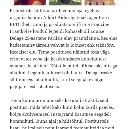
Prantslaste sõltuvusprobleemidega tegeleva
organisatsiooni Addict Aide algatusel, agentuuri
BETC (betc.com) ja produktsioonifirma Francine
Framboise loodud legendi kohaselt oli Louise
Delage 25-aastane Pariisis elav prantslanna, kes elas
kadestamisväärselt vahvat ja lõbusat ehk teisisõnu
ideaalset elu. Tema postitused näitasid teda väga
erinevates vaba aja keskkondades kohvikutest
avamerekaatriteni. Kõikide piltide ühisosaks oli aga
alkohol. Legendi kohaselt oli Louise Delage raske
sõltuvusega alkohoolik, kuid seegi jäi esialgu
jälgijate eest saladuseks.
Tema konto promomiseks kasutati atraktiivseid
postitusi, mida tehti kaks kuni kolm korda päevas,
kõige aktiivsematel Instagrami kasutuse aegadel:
hommikuti, lõuna ajal ja hilisõhtul. Postitustele
lisati hulgaliselt populaarseid teemaviiteid ja neid