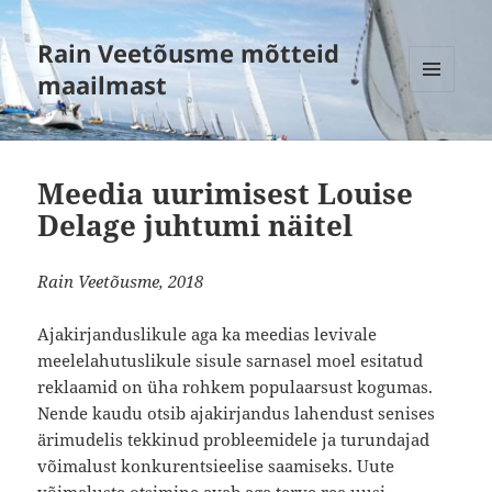
Rain Veetõusme mõtteid
maailmast
MENÜÜ
JA
MOODULID
Meedia uurimisest Louise
Delage juhtumi näitel
Rain Veetõusme, 2018
Ajakirjanduslikule aga ka meedias levivale
meelelahutuslikule sisule sarnasel moel esitatud
reklaamid on üha rohkem populaarsust kogumas.
Nende kaudu otsib ajakirjandus lahendust senises
ärimudelis tekkinud probleemidele ja turundajad
võimalust konkurentsieelise saamiseks. Uute