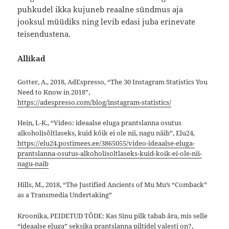
puhkudel ikka kujuneb reaalne sündmus aja
jooksul müüdiks ning levib edasi juba erinevate
teisendustena.
Allikad
Gotter, A., 2018, AdEspresso, “The 30 Instagram Statistics You
Need to Know in 2018”,
https://adespresso.com/blog/instagram-statistics/
Hein, I.-K., “Video: ideaalse eluga prantslanna osutus
alkoholisõltlaseks, kuid kõik ei ole nii, nagu näib”, Elu24,
https://elu24.postimees.ee/3865055/video-ideaalse-eluga-
prantslanna-osutus-alkoholisoltlaseks-kuid-koik-ei-ole-nii-
nagu-naib
Hills, M., 2018, “The Justified Ancients of Mu Mu’s “Comback”
as a Transmedia Undertaking”
Kroonika, PEIDETUD TÕDE: Kas Sinu pilk tabab ära, mis selle
“ideaalse eluga” seksika prantslanna piltidel valesti on?,