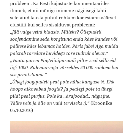
probleem. Ka Eesti kajastuste kommentaarides
ilmneb, et nii mõnigi inimene nägi isegi lahti
seletatud tausta puhul rohkem kadestamisväärset
elustiili kui selles sisalduvat probleemi:
„Jää valge veini klaasis. Milleks? Õllepudeli
soojendamine seda korgituna enda käes kandes või
päikese käes lebamas hoides. Päris jube! Aga muidu
paistab toredate huvidega tore tüdruk olevat.“
„Vaata parem Pingviiniparaadi pilte- seal selliseid
ligi 1000. Rahvaarvuga võrreldes 50 000 rohkem kui
see prantslanna.“
„Ühegi joogipudeli peal pole näha kanguse %. Ehk
hoops alkovabad joogid? Ja pealegi pole ta ühegi
pildi peal purjus. Pole ka ,,ärajoodud,, nägu jne.
Väike vein ja õlle on vaid terviseks :).“
(Kroonika
05.10.2016)