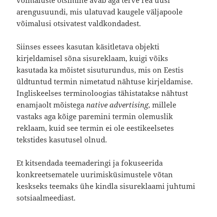
võimaluste otsimine avab aga terve rea uusi
arengusuundi, mis ulatuvad kaugele väljapoole
võimalusi otsivatest valdkondadest.
Siinses essees kasutan käsitletava objekti
kirjeldamisel sõna sisureklaam, kuigi võiks
kasutada ka mõistet sisuturundus, mis on Eestis
üldtuntud termin nimetatud nähtuse kirjeldamise.
Ingliskeelses terminoloogias tähistatakse nähtust
enamjaolt mõistega
native advertising
, millele
vastaks aga kõige paremini termin olemuslik
reklaam, kuid see termin ei ole eestikeelsetes
tekstides kasutusel olnud.
Et kitsendada teemaderingi ja fokuseerida
konkreetsematele uurimisküsimustele võtan
keskseks teemaks ühe kindla sisureklaami juhtumi
sotsiaalmeediast.