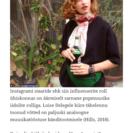
Instagrami staaride ehk siis influenserite roll
ühiskonnas on äärmiselt sarnane popmuusika
iidolite rolliga. Loise Delegele kiire tähelennu
toonud võtted on paljuski analoogne
muusikatööstuse bänditootmisele (Hills, 2018).