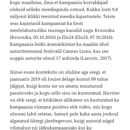
kogu maailmas, ilma et kampaania korraldajad
oleksid selleks meediapinda ostnud. Kokku loeti 9,8
miljonit klikki teenitud meedia kajastustele. Teiste
seas kajastasid kampaaniat ka Eesti
meelelahutusliku taustaga kanalid nagu Kroonika
(Kroonika, 05.10.2016) ja Elu24 (Elu24, 07.10.2016).
Kampaania leidis äramärkimist ka maailm ühel
autoriteetsemal festivalil Cannes Lions, kus see
noppis autorite sõnul 17 auhinda (Lazovic, 2017).
Siinse essee kontekstis on oluline aga seegi, et
jaanuaris 2019 oli louise.delage kontol 89 tuhat
jälgijat, kuigi konto ise on ammu muutunud
passiivseks ja kogu selle sisu on kustutatud. Huvitav
on ehk seegi, et kõikidest allikatest on kustutatud ka
kampaania viimane postitus ehk video, mis kogu
sõnumi lahti seletas. Samuti pole kahe aasta jooksul
algatatud ühtegi järeltegevust, kuigi autorid nägid
võimalust nii jätkukampaaniaks kui ka