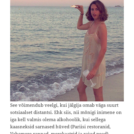
See võimendub veelgi, kui jälgija omab väga suurt
sotsiaalset distantsi. Ehk siis, nii mõnigi inimene on
iga kell valmis olema alkohoolik, kui sellega
kaasneksid sarnased hüved (Pariisi restoranid,
Vahemere rannad, merekaatrid ja rajud peod).