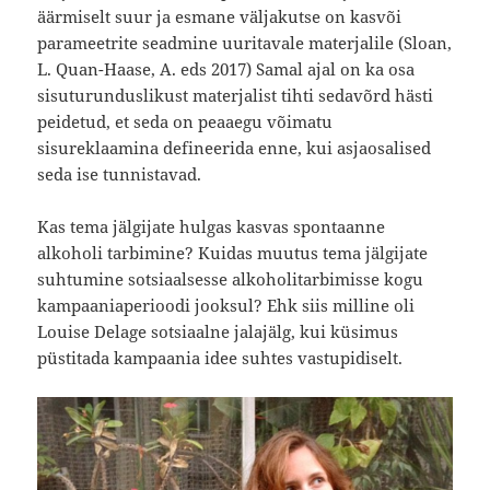
äärmiselt suur ja esmane väljakutse on kasvõi
parameetrite seadmine uuritavale materjalile (Sloan,
L. Quan-Haase, A. eds 2017) Samal ajal on ka osa
sisuturunduslikust materjalist tihti sedavõrd hästi
peidetud, et seda on peaaegu võimatu
sisureklaamina defineerida enne, kui asjaosalised
seda ise tunnistavad.
Kas tema jälgijate hulgas kasvas spontaanne
alkoholi tarbimine? Kuidas muutus tema jälgijate
suhtumine sotsiaalsesse alkoholitarbimisse kogu
kampaaniaperioodi jooksul? Ehk siis milline oli
Louise Delage sotsiaalne jalajälg, kui küsimus
püstitada kampaania idee suhtes vastupidiselt.