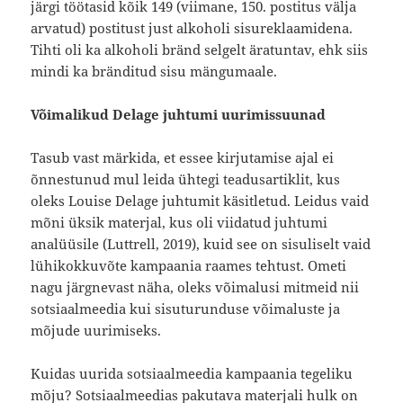
järgi töötasid kõik 149 (viimane, 150. postitus välja
arvatud) postitust just alkoholi sisureklaamidena.
Tihti oli ka alkoholi bränd selgelt äratuntav, ehk siis
mindi ka bränditud sisu mängumaale.
Võimalikud Delage juhtumi uurimissuunad
Tasub vast märkida, et essee kirjutamise ajal ei
õnnestunud mul leida ühtegi teadusartiklit, kus
oleks Louise Delage juhtumit käsitletud. Leidus vaid
mõni üksik materjal, kus oli viidatud juhtumi
analüüsile (Luttrell, 2019), kuid see on sisuliselt vaid
lühikokkuvõte kampaania raames tehtust. Ometi
nagu järgnevast näha, oleks võimalusi mitmeid nii
sotsiaalmeedia kui sisuturunduse võimaluste ja
mõjude uurimiseks.
Kuidas uurida sotsiaalmeedia kampaania tegeliku
mõju? Sotsiaalmeedias pakutava materjali hulk on