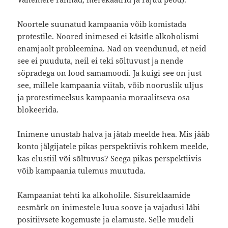
Noortele suunatud kampaania võib komistada
protestile. Noored inimesed ei käsitle alkoholismi
enamjaolt probleemina. Nad on veendunud, et neid
see ei puuduta, neil ei teki sõltuvust ja nende
sõpradega on lood samamoodi. Ja kuigi see on just
see, millele kampaania viitab, võib nooruslik uljus
ja protestimeelsus kampaania moraalitseva osa
blokeerida.
Inimene unustab halva ja jätab meelde hea. Mis jääb
konto jälgijatele pikas perspektiivis rohkem meelde,
kas elustiil või sõltuvus? Seega pikas perspektiivis
võib kampaania tulemus muutuda.
Kampaaniat tehti ka alkoholile. Sisureklaamide
eesmärk on inimestele luua soove ja vajadusi läbi
positiivsete kogemuste ja elamuste. Selle mudeli