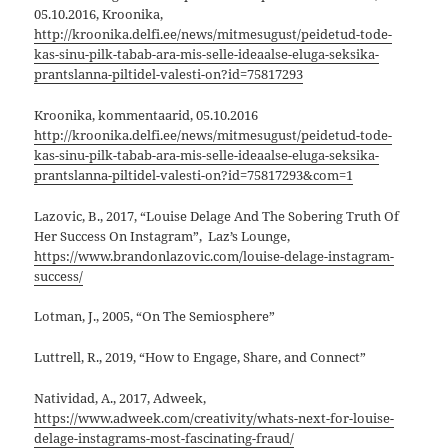
05.10.2016, Kroonika,
http://kroonika.delfi.ee/news/mitmesugust/peidetud-tode-
kas-sinu-pilk-tabab-ara-mis-selle-ideaalse-eluga-seksika-
prantslanna-piltidel-valesti-on?id=75817293
Kroonika, kommentaarid, 05.10.2016
http://kroonika.delfi.ee/news/mitmesugust/peidetud-tode-
kas-sinu-pilk-tabab-ara-mis-selle-ideaalse-eluga-seksika-
prantslanna-piltidel-valesti-on?id=75817293&com=1
Lazovic, B., 2017, “Louise Delage And The Sobering Truth Of
Her Success On Instagram”, Laz’s Lounge,
https://www.brandonlazovic.com/louise-delage-instagram-
success/
Lotman, J., 2005, “On The Semiosphere”
Luttrell, R., 2019, “How to Engage, Share, and Connect”
Natividad, A., 2017, Adweek,
https://www.adweek.com/creativity/whats-next-for-louise-
delage-instagrams-most-fascinating-fraud/