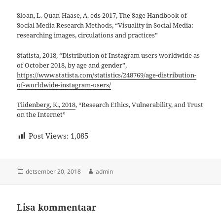
Sloan, L. Quan-Haase, A. eds 2017, The Sage Handbook of
Social Media Research Methods, “Visuality in Social Media:
researching images, circulations and practices”
Statista, 2018, “Distribution of Instagram users worldwide as
of October 2018, by age and gender”,
https://www.statista.com/statistics/248769/age-distribution-
of-worldwide-instagram-users/
Tiidenberg, K., 2018
, “Research Ethics, Vulnerability, and Trust
on the Internet”
Post Views:
1,085
Postitatud
Autor
detsember 20, 2018
admin
Lisa kommentaar