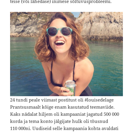
teise (või lähedase) inimese sõltuvusprobleemi.
24 tundi peale viimast postitust oli #louisedelage
Prantsusmaalt kõige enam kasutatud teemaviide.
Kaks nädalat hiljem oli kampaaniat jagatud 500 000
korda ja tema konto jälgijate hulk oli tõusnud
110 000ni. Uudiseid selle kampaania kohta avaldati