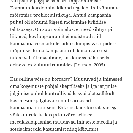
Kui paljud jälgijad said aru lõppsõnumist?
Kommunikatsioonivaldkond tegeleb tihti sõnumite
mõistmise probleemistikuga. Antud kampaania
puhul oli sõnumi õigesti mõistmine kriitilise
tähtsusega. On suur võimalus, et need sihtgrupi
liikmed, kes lõppsõnumit ei mõistnud said
kampaania eesmärkide suhtes hoopis vastupidise
mõjutuse. Kuna kampaania oli kanalivalikust
tulenevalt ülemaailmne, siis kuidas nähti seda
erinevates kultuuriruumides (Lotman, 2005).
Kas selline võte on korratav? Muutuvad ju inimesed
oma kogemuste põhjal skeptiliseks ja iga järgmise
jälgimise puhul kontrollivad kasvõi alateadlikult,
kas ei esine jälgitava kontol sarnaseid
kampaaniatunnuseid. Ehk siis koos korratavusega
võiks uurida ka kas ja kuivõrd sellised
meediakampaaniad muudavad inimeste meedia ja
sotsiaalmeedia kasutamist ning käitumist