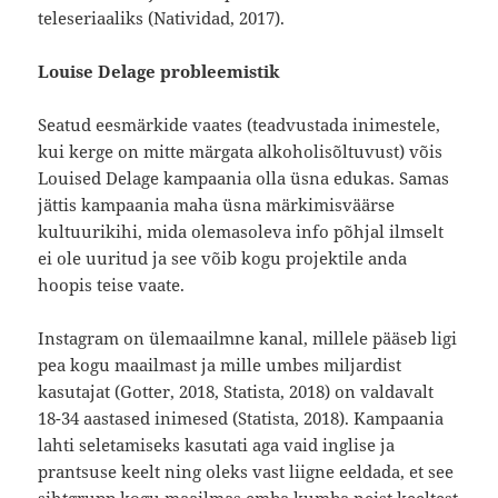
teleseriaaliks (Natividad, 2017).
Louise Delage probleemistik
Seatud eesmärkide vaates (teadvustada inimestele,
kui kerge on mitte märgata alkoholisõltuvust) võis
Louised Delage kampaania olla üsna edukas. Samas
jättis kampaania maha üsna märkimisväärse
kultuurikihi, mida olemasoleva info põhjal ilmselt
ei ole uuritud ja see võib kogu projektile anda
hoopis teise vaate.
Instagram on ülemaailmne kanal, millele pääseb ligi
pea kogu maailmast ja mille umbes miljardist
kasutajat (Gotter, 2018, Statista, 2018) on valdavalt
18-34 aastased inimesed (Statista, 2018). Kampaania
lahti seletamiseks kasutati aga vaid inglise ja
prantsuse keelt ning oleks vast liigne eeldada, et see
sihtgrupp kogu maailmas emba kumba neist keeltest