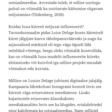
sotsiaalmeedias. Arvestada tuleb, et sellise uuringu
puhul on võimalik ka uuritavate käitumise sügavam
mõjutamine (Tiidenberg, 2018).
Kuidas luua kiiresti mõjusat influenserit?
Turundusmaailm pidas Loise Delage konto äärmiselt
kiiret jälgijate kasvu tähelepanuväärseks ja nagu ka
asjaosalised märkisid oli tegu väga täpselt läbi
mõeldud võtetega. Seega oleks võimalik kontrollida,
kas on võimalik luua mudelit influenserite kiireks
ehitamiseks või kuivõrd iga selline projekt muudab
võimalust edu korrata.
Milline on Louise Delage juhtumi digitaalne jalajälg.
Kampaania lähtekohast Instagrami kontolt levis see
kiiresti väga erinevatesse meediatesse. Lisaks
kajastustele erinevates klassikalistes
meediakanalites levis see ka blogides, erialalehtedel
ning kahtlemata ka sotsiaalmeedias. Nagu sellistel