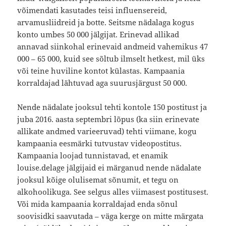
võimendati kasutades teisi influensereid,
arvamusliidreid ja botte. Seitsme nädalaga kogus
konto umbes 50 000 jälgijat. Erinevad allikad
annavad siinkohal erinevaid andmeid vahemikus 47
000 – 65 000, kuid see sõltub ilmselt hetkest, mil üks
või teine huviline kontot külastas. Kampaania
korraldajad lähtuvad aga suurusjärgust 50 000.
Nende nädalate jooksul tehti kontole 150 postitust ja
juba 2016. aasta septembri lõpus (ka siin erinevate
allikate andmed varieeruvad) tehti viimane, kogu
kampaania eesmärki tutvustav videopostitus.
Kampaania loojad tunnistavad, et enamik
louise.delage jälgijaid ei märganud nende nädalate
jooksul kõige olulisemat sõnumit, et tegu on
alkohoolikuga. See selgus alles viimasest postitusest.
Või mida kampaania korraldajad enda sõnul
soovisidki saavutada – väga kerge on mitte märgata